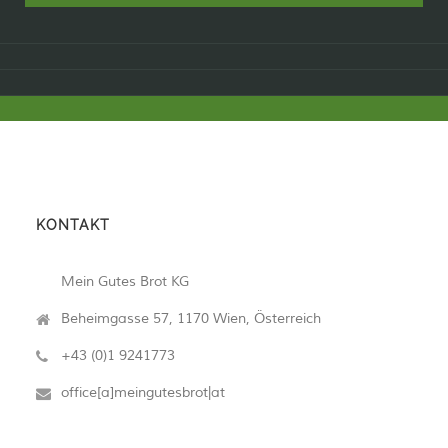
KONTAKT
Mein Gutes Brot KG
Beheimgasse 57, 1170 Wien, Österreich
+43 (0)1 9241773
office[a]meingutesbrot|at