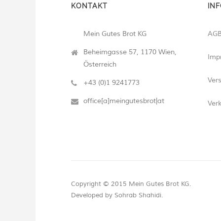
KONTAKT
IN
Mein Gutes Brot KG
AG
Beheimgasse 57, 1170 Wien,
Imp
Österreich
Ver
+43 (0)1 9241773
office[a]meingutesbrot|at
Ver
Copyright © 2015 Mein Gutes Brot KG.
Developed by
Sohrab Shahidi.